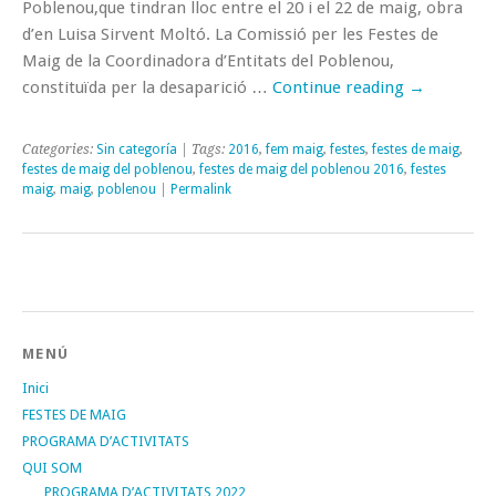
Poblenou,que tindran lloc entre el 20 i el 22 de maig, obra
d’en Luisa Sirvent Moltó. La Comissió per les Festes de
Maig de la Coordinadora d’Entitats del Poblenou,
constituïda per la desaparició …
Continue reading
→
Categories:
Sin categoría
| Tags:
2016
,
fem maig
,
festes
,
festes de maig
,
festes de maig del poblenou
,
festes de maig del poblenou 2016
,
festes
maig
,
maig
,
poblenou
|
Permalink
MENÚ
Inici
FESTES DE MAIG
PROGRAMA D’ACTIVITATS
QUI SOM
PROGRAMA D’ACTIVITATS 2022